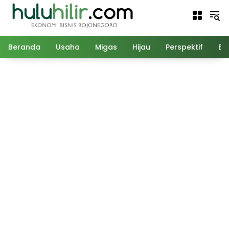
Langsung
ke
konten
Beranda
Usaha
Migas
Hijau
Perspektif
Ed