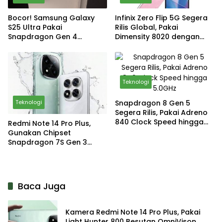
Bocor! Samsung Galaxy
Infinix Zero Flip 5G Segera
S25 Ultra Pakai
Rilis Global, Pakai
Snapdragon Gen 4
Dimensity 8020 dengan
dengan 2 Inti
Harga 11 Jutaan
Teknologi
Snapdragon 8 Gen 5
Teknologi
Segera Rilis, Pakai Adreno
840 Clock Speed hingga
Redmi Note 14 Pro Plus,
5.0GHz
Gunakan Chipset
Snapdragon 7S Gen 3
dengan Fitur AI
Baca Juga
Kamera Redmi Note 14 Pro Plus, Pakai
Light Hunter 800 Besutan OmniVison