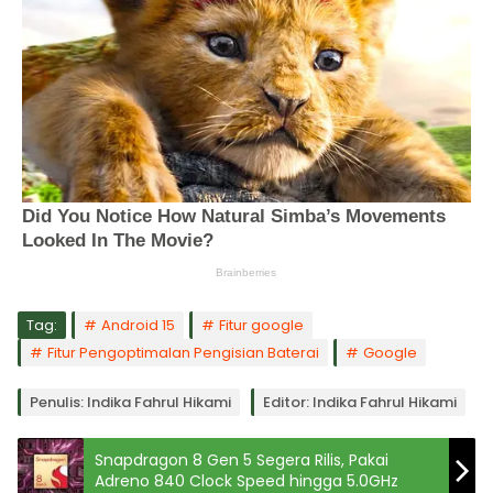
Tag:
Android 15
Fitur google
Fitur Pengoptimalan Pengisian Baterai
Google
Penulis: Indika Fahrul Hikami
Editor: Indika Fahrul Hikami
Snapdragon 8 Gen 5 Segera Rilis, Pakai
Adreno 840 Clock Speed hingga 5.0GHz