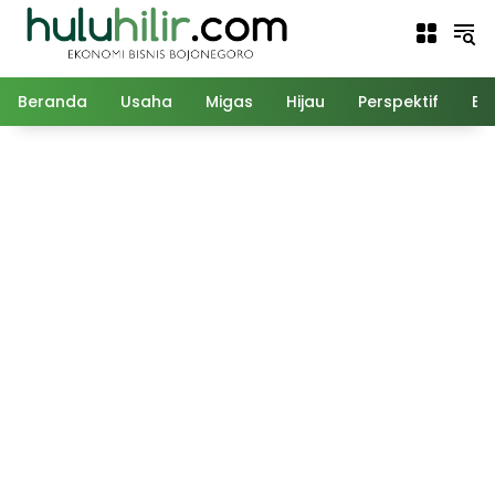
Langsung
ke
konten
Beranda
Usaha
Migas
Hijau
Perspektif
Ed