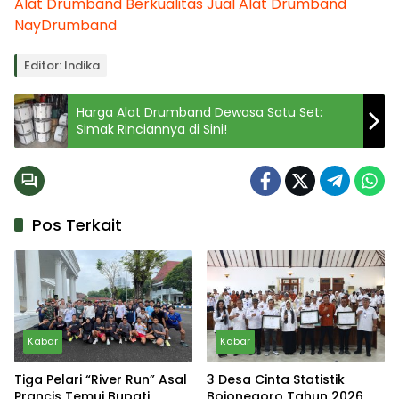
Alat Drumband Berkualitas
Jual Alat Drumband
NayDrumband
Editor: Indika
Harga Alat Drumband Dewasa Satu Set:
Simak Rinciannya di Sini!
Pos Terkait
Kabar
Kabar
Tiga Pelari “River Run” Asal
3 Desa Cinta Statistik
Prancis Temui Bupati
Bojonegoro Tahun 2026