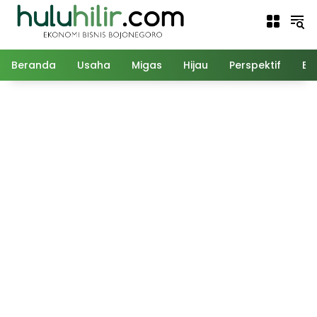
Langsung
ke
konten
Beranda
Usaha
Migas
Hijau
Perspektif
Ed