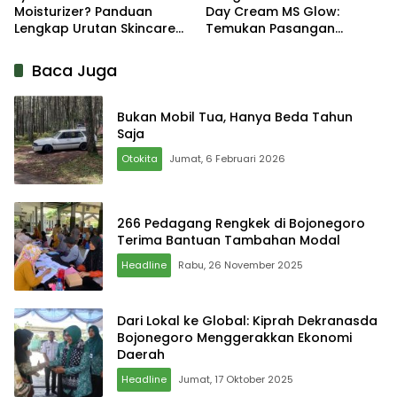
Moisturizer? Panduan
Day Cream MS Glow:
Lengkap Urutan Skincare
Temukan Pasangan
yang Tepat
Sempurna untuk Wajahmu!
Baca Juga
Bukan Mobil Tua, Hanya Beda Tahun
Saja
Otokita
Jumat, 6 Februari 2026
266 Pedagang Rengkek di Bojonegoro
Terima Bantuan Tambahan Modal
Headline
Rabu, 26 November 2025
Dari Lokal ke Global: Kiprah Dekranasda
Bojonegoro Menggerakkan Ekonomi
Daerah
Headline
Jumat, 17 Oktober 2025