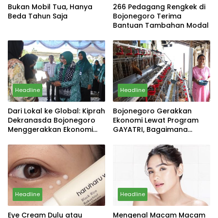
Bukan Mobil Tua, Hanya
266 Pedagang Rengkek di
Beda Tahun Saja
Bojonegoro Terima
Bantuan Tambahan Modal
Headline
Headline
Dari Lokal ke Global: Kiprah
Bojonegoro Gerakkan
Dekranasda Bojonegoro
Ekonomi Lewat Program
Menggerakkan Ekonomi
GAYATRI, Bagaimana
Daerah
Hasilnya?
Headline
Headline
Eye Cream Dulu atau
Mengenal Macam Macam