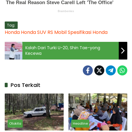
Tag:
Honda
Honda SUV RS
Mobil
Spesifikasi Honda
Kalah Dari Turki U-20, Shin Tae-yong
Kecewa
Pos Terkait
Otokita
Headline