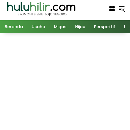
Langsung
ke
konten
Beranda
Usaha
Migas
Hijau
Perspektif
Ed