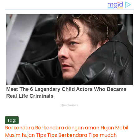
Tag:
Berkendara
Berkendara dengan aman
Hujan
Mobil
Musim hujan
Tips
Tips Berkendara
Tips mudah