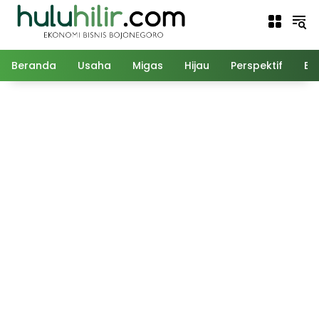
Langsung
ke
konten
Beranda
Usaha
Migas
Hijau
Perspektif
Ed