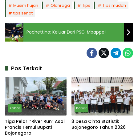
Musim hujan
Olahraga
Tips
Tips mudah
tips sehat
Pochettino: Keluar Dari PSG, Mbappe!
Pos Terkait
Kabar
Kabar
Tiga Pelari “River Run” Asal
3 Desa Cinta Statistik
Prancis Temui Bupati
Bojonegoro Tahun 2026
Bojonegoro