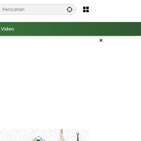
Video
×