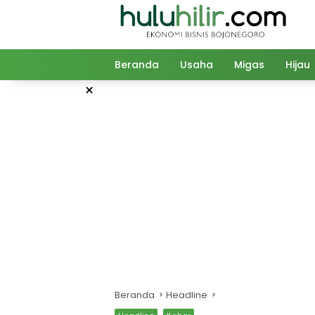
Langsung
ke
konten
Beranda
Usaha
Migas
Hijau
×
Beranda
Headline