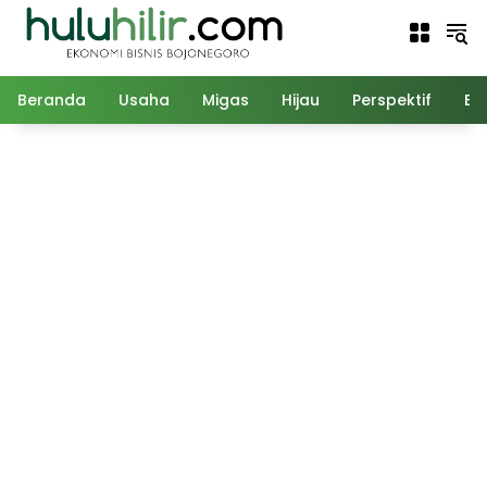
Langsung
ke
konten
Beranda
Usaha
Migas
Hijau
Perspektif
Ed