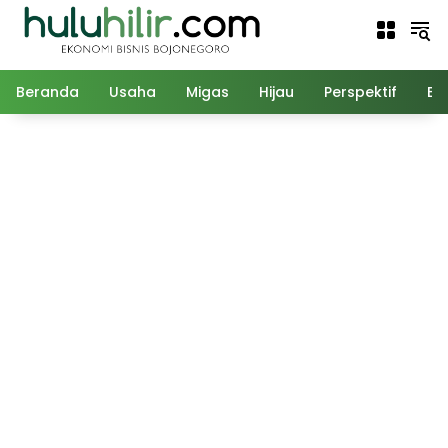
Langsung
ke
konten
Beranda
Usaha
Migas
Hijau
Perspektif
Ed