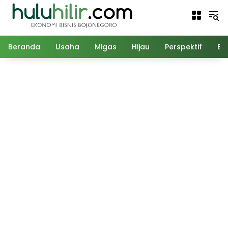
Langsung
ke
konten
Beranda
Usaha
Migas
Hijau
Perspektif
Ed