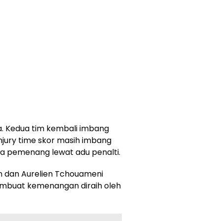
ta. Kedua tim kembali imbang
njury time skor masih imbang
 pemenang lewat adu penalti.
n dan Aurelien Tchouameni
embuat kemenangan diraih oleh