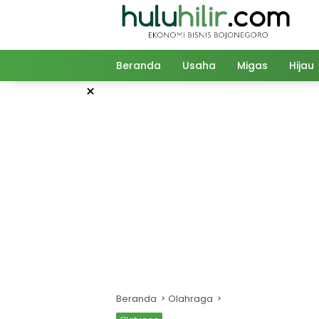
Langsung
ke
konten
Beranda
Usaha
Migas
Hijau
×
Beranda
Olahraga