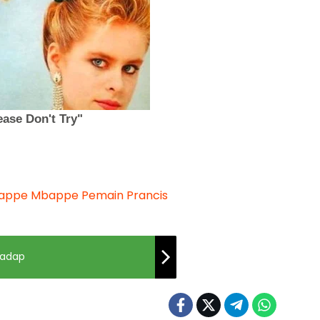
bappe
Mbappe
Pemain Prancis
sadap