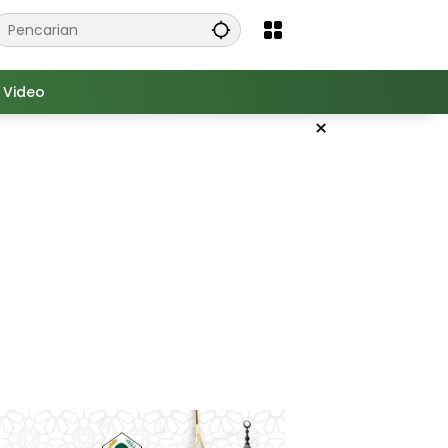
Video
×