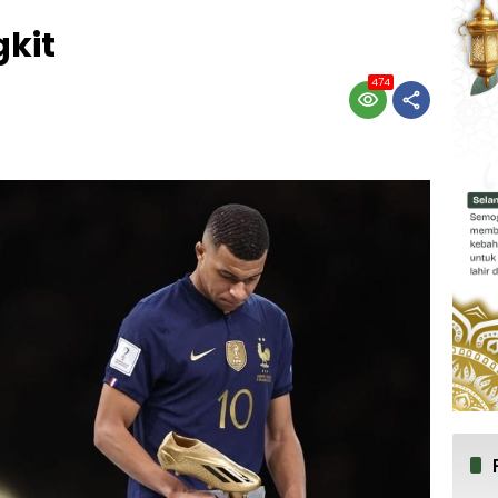
kit
474