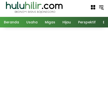
Langsung
ke
konten
Beranda
Usaha
Migas
Hijau
Perspektif
Ed