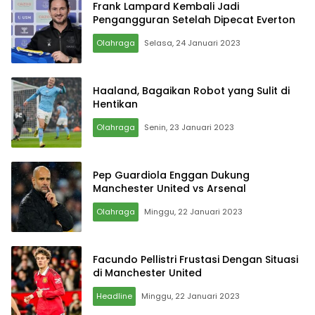
Frank Lampard Kembali Jadi
Pengangguran Setelah Dipecat Everton
Olahraga
Selasa, 24 Januari 2023
Haaland, Bagaikan Robot yang Sulit di
Hentikan
Olahraga
Senin, 23 Januari 2023
Pep Guardiola Enggan Dukung
Manchester United vs Arsenal
Olahraga
Minggu, 22 Januari 2023
Facundo Pellistri Frustasi Dengan Situasi
di Manchester United
Headline
Minggu, 22 Januari 2023