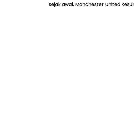
sejak awal, Manchester United kesul