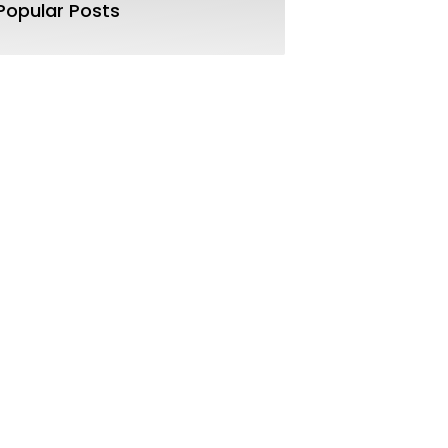
Popular Posts