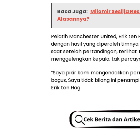
Baca Juga:
Milomir Seslija Re
Alasannya?
Pelatih Manchester United, Erik ten
dengan hasil yang diperoleh timnya
saat setelah pertandingan, terlihat
menggelengkan kepala, tak percaya 
“Saya pikir kami mengendalikan pe
bagus, Saya tidak bilang ini penampil
Erik ten Hag