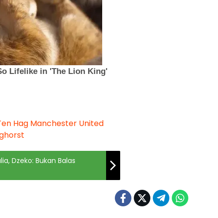
 Ten Hag
Manchester United
ghorst
lia, Dzeko: Bukan Balas