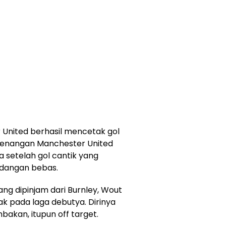
 United berhasil mencetak gol
menangan Manchester United
a setelah gol cantik yang
endangan bebas.
ng dipinjam dari Burnley, Wout
k pada laga debutya. Dirinya
akan, itupun off target.