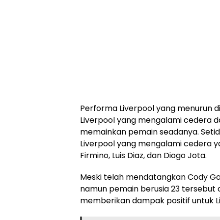
Performa Liverpool yang menurun 
Liverpool yang mengalami cedera 
memainkan pemain seadanya. Seti
Liverpool yang mengalami cedera y
Firmino, Luis Diaz, dan Diogo Jota.
Meski telah mendatangkan Cody Gak
namun pemain berusia 23 tersebut
memberikan dampak positif untuk Li