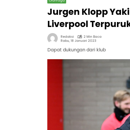
Olahraga
Jurgen Klopp Yak
Liverpool Terpuru
Redaksi
2 Min Baca
Rabu, 18 Januari 2023
Dapat dukungan dari klub