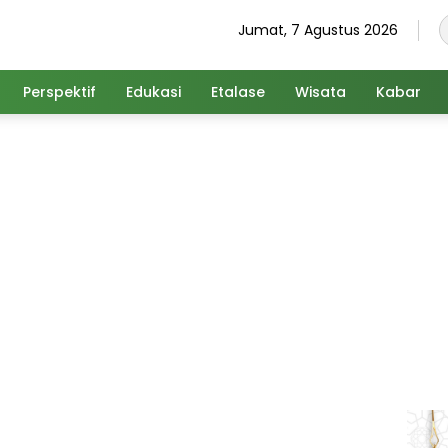
Jumat, 7 Agustus 2026
Perspektif
Edukasi
Etalase
Wisata
Kabar