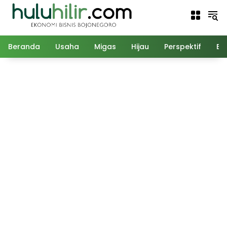
Langsung
ke
konten
Beranda
Usaha
Migas
Hijau
Perspektif
Ed