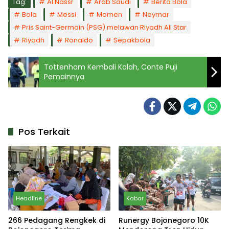
Tag:
Al Nassr
Arab Saudi
Berita Bola
Bola
Messi
Momen
Neymar
Pris Saint-Germain (PSG) melawan Riyadh All Star
Riyadh
Ronaldo
Sepakbola
Tottenham Kembali Kalah, Conte Puji
Pemainnya
Pos Terkait
Headline
Kabar
266 Pedagang Rengkek di
Runergy Bojonegoro 10K