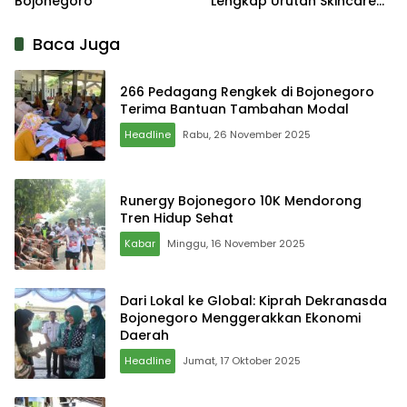
Bojonegoro
Lengkap Urutan Skincare
yang Tepat
Baca Juga
266 Pedagang Rengkek di Bojonegoro
Terima Bantuan Tambahan Modal
Headline
Rabu, 26 November 2025
Runergy Bojonegoro 10K Mendorong
Tren Hidup Sehat
Kabar
Minggu, 16 November 2025
Dari Lokal ke Global: Kiprah Dekranasda
Bojonegoro Menggerakkan Ekonomi
Daerah
Headline
Jumat, 17 Oktober 2025