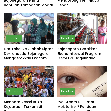
Bojonegoro Terima
Mendorong Tren Hidup
Bantuan Tambahan Modal
Sehat
Headline
Headline
Dari Lokal ke Global: Kiprah
Bojonegoro Gerakkan
Dekranasda Bojonegoro
Ekonomi Lewat Program
Menggerakkan Ekonomi
GAYATRI, Bagaimana
Daerah
Hasilnya?
Olahraga
Headline
Menpora Resmi Buka
Eye Cream Dulu atau
Kejuaraan Tarkam di
Moisturizer? Panduan