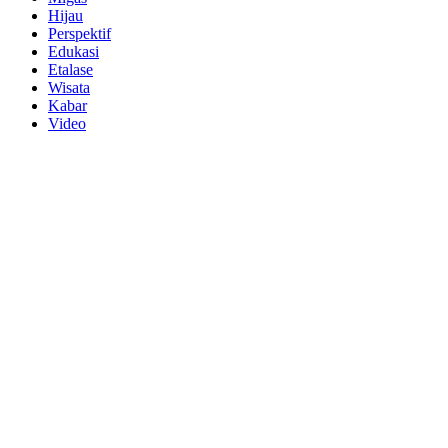
Hijau
Perspektif
Edukasi
Etalase
Wisata
Kabar
Video