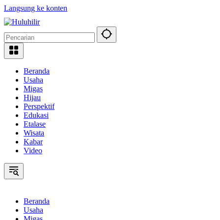
Langsung ke konten
Beranda
Usaha
Migas
Hijau
Perspektif
Edukasi
Etalase
Wisata
Kabar
Video
Beranda
Usaha
Migas