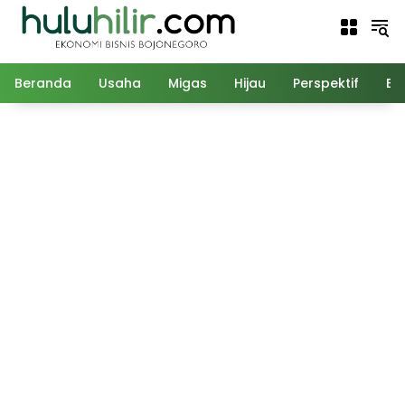
Langsung
ke
konten
Beranda
Usaha
Migas
Hijau
Perspektif
Ed