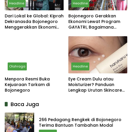
Headline
Headline
Dari Lokal ke Global: Kiprah
Bojonegoro Gerakkan
Dekranasda Bojonegoro
Ekonomi Lewat Program
Menggerakkan Ekonomi
GAYATRI, Bagaimana
Daerah
Hasilnya?
Olahraga
Headline
Menpora Resmi Buka
Eye Cream Dulu atau
Kejuaraan Tarkam di
Moisturizer? Panduan
Bojonegoro
Lengkap Urutan Skincare
yang Tepat
Baca Juga
266 Pedagang Rengkek di Bojonegoro
Terima Bantuan Tambahan Modal