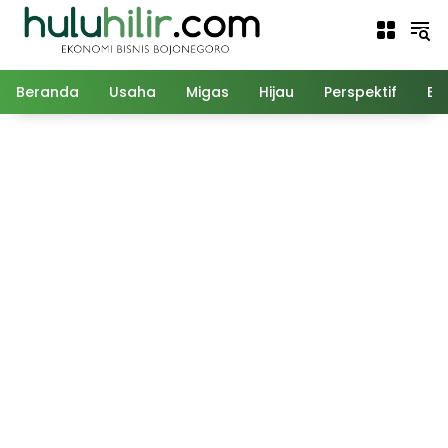
Langsung
ke
konten
Beranda
Usaha
Migas
Hijau
Perspektif
Ed