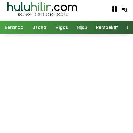
Langsung
ke
konten
Beranda
Usaha
Migas
Hijau
Perspektif
Ed