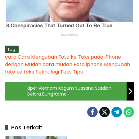
Tag:
cara
Cara Mengubah Foto ke Teks pada iPhone
dengan Mudah
cara mudah
Foto
iphone
Mengubah
foto ke teks
Teknologi
Teks
Tips
Kiper Vietnam Kagum Suasana Stadion
Gelora Bung Karno
Pos Terkait
Kabar