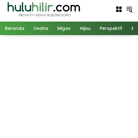
Langsung
ke
konten
Beranda
Usaha
Migas
Hijau
Perspektif
Ed