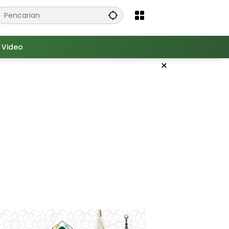
Video
×