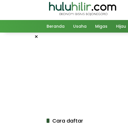
Langsung
ke
konten
Beranda
Usaha
Migas
Hijau
×
Cara daftar