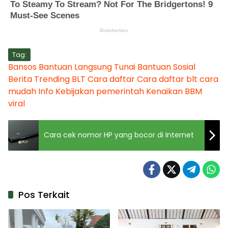
Tag:
Bansos
Bantuan Langsung Tunai
Bantuan Sosial
Berita Trending
BLT
Cara daftar
Cara daftar blt
cara
mudah
Info
Kebijakan pemerintah
Kenaikan BBM
viral
Cara cek nomor HP yang bocor di Internet
Pos Terkait