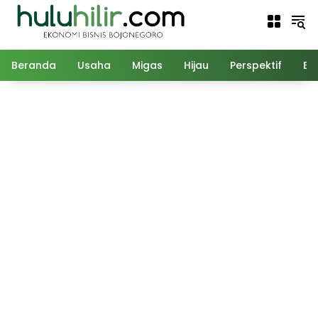
Langsung
ke
konten
Beranda
Usaha
Migas
Hijau
Perspektif
Ed