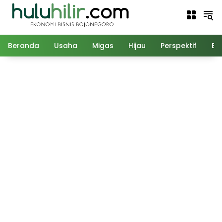
Langsung
ke
konten
Beranda
Usaha
Migas
Hijau
Perspektif
Ed