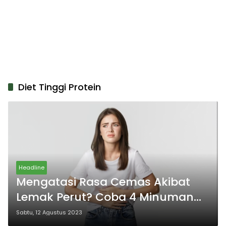
Diet Tinggi Protein
Headline
Mengatasi Rasa Cemas Akibat
Lemak Perut? Coba 4 Minuman
Dahsyat Ini yang Dikenal Ampuh
Sabtu, 12 Agustus 2023