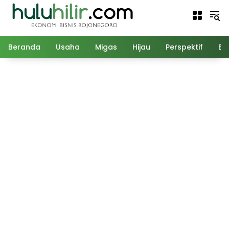
Langsung
ke
konten
Beranda
Usaha
Migas
Hijau
Perspektif
Ed