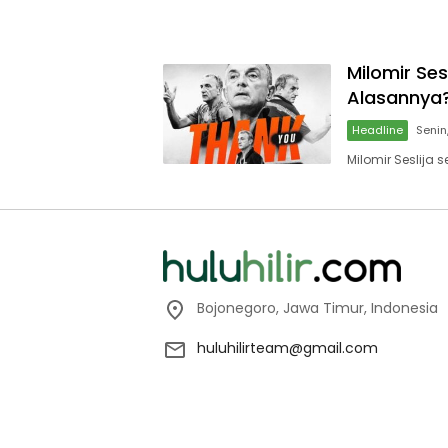
Milomir Ses
Alasannya
Headline
Senin
Milomir Seslija
Bojonegoro, Jawa Timur, Indonesia
huluhilirteam@gmail.com