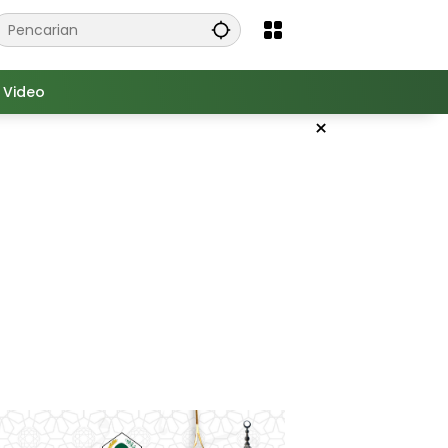
Video
×