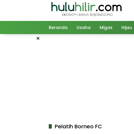
Langsung
ke
konten
Beranda
Usaha
Migas
Hijau
×
Pelatih Borneo FC