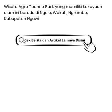
Wisata Agro Techno Park yang memiliki kekayaan
alam ini berada di Ngelo, Wakah, Ngrambe,
Kabupaten Ngawi.