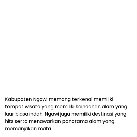
Kabupaten Ngawi memang terkenal memiliki
tempat wisata yang memiliki keindahan alam yang
luar biasa indah. Ngawi juga memiliki destinasi yang
hits serta menawarkan panorama alam yang
memanjakan mata.