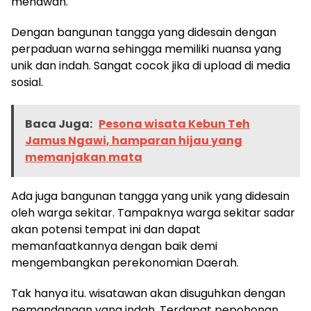
menawan.
Dengan bangunan tangga yang didesain dengan
perpaduan warna sehingga memiliki nuansa yang
unik dan indah. Sangat cocok jika di upload di media
sosial.
Baca Juga:
Pesona wisata Kebun Teh
Jamus Ngawi, hamparan hijau yang
memanjakan mata
Ada juga bangunan tangga yang unik yang didesain
oleh warga sekitar. Tampaknya warga sekitar sadar
akan potensi tempat ini dan dapat
memanfaatkannya dengan baik demi
mengembangkan perekonomian Daerah.
Tak hanya itu. wisatawan akan disuguhkan dengan
pemandangan yang indah. Terdapat pepohonan