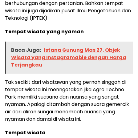
berhubungan dengan pertanian. Bahkan tempat
wisata ini juga dijadikan pusat Ilmu Pengetahuan dan
Teknologi (IPTEK)
Tempat wisata yang nyaman
Baca Juga:
Istana Gunung Mas 27, Objek
Wisata yang Instagramable dengan Harga
Terjangkau
Tak sedikit dari wisatawan yang pernah singgah di
tempat wisata ini menngatakan jika Agro Techno
Park memiliki suasana dan nuansa yang sangat
nyaman. Apalagi ditambah dengan suara gemercik
air dari aliran sungai menambah nuansa yang
nyaman dan damai di wisata ini.
Tempat wisata