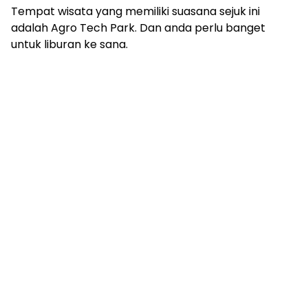
Tempat wisata yang memiliki suasana sejuk ini
adalah Agro Tech Park. Dan anda perlu banget
untuk liburan ke sana.