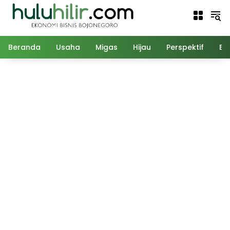
Langsung
ke
konten
Beranda
Usaha
Migas
Hijau
Perspektif
Ed