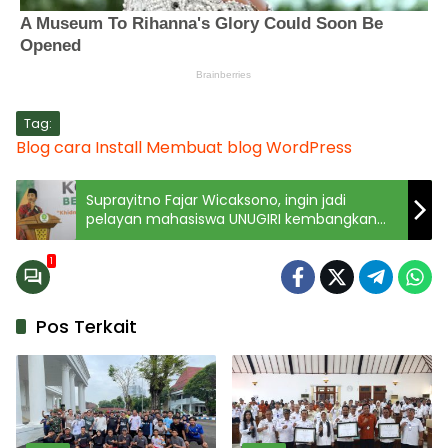
Tag:
Blog
cara
Install
Membuat blog
WordPress
Suprayitno Fajar Wicaksono, ingin jadi
pelayan mahasiswa UNUGIRI kembangkan
bakat
1
Pos Terkait