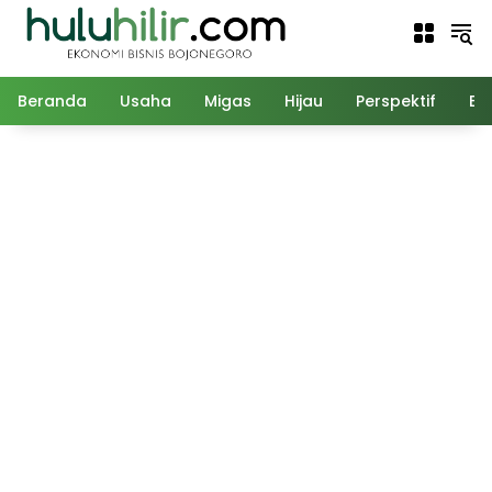
Langsung
ke
konten
Beranda
Usaha
Migas
Hijau
Perspektif
Ed