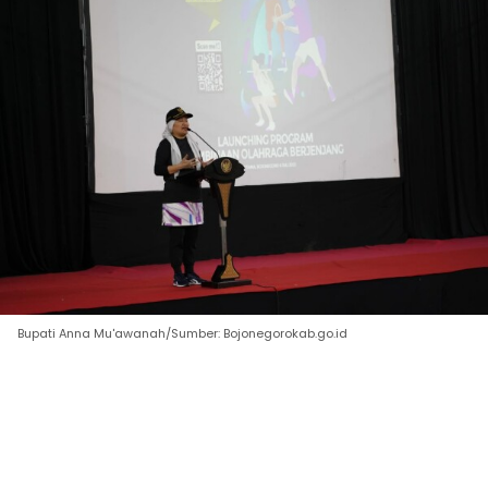
Bupati Anna Mu'awanah/Sumber: Bojonegorokab.go.id