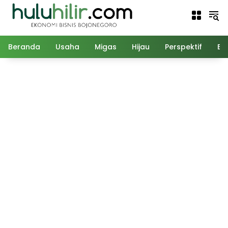
Langsung
ke
konten
Beranda
Usaha
Migas
Hijau
Perspektif
Ed