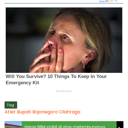
Tag:
Atlet
Bupati Bojonegoro
Olahraga
Harga BBM stabil di atas melambungnya