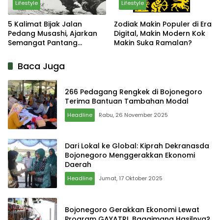
Lifestyle
Lifestyle
5 Kalimat Bijak Jalan
Zodiak Makin Populer di Era
Pedang Musashi, Ajarkan
Digital, Makin Modern Kok
Semangat Pantang
Makin Suka Ramalan?
Menyerah
Baca Juga
266 Pedagang Rengkek di Bojonegoro
Terima Bantuan Tambahan Modal
Headline
Rabu, 26 November 2025
Dari Lokal ke Global: Kiprah Dekranasda
Bojonegoro Menggerakkan Ekonomi
Daerah
Headline
Jumat, 17 Oktober 2025
Bojonegoro Gerakkan Ekonomi Lewat
Program GAYATRI, Bagaimana Hasilnya?