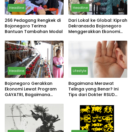
Headline
Headline
266 Pedagang Rengkek di
Dari Lokal ke Global: Kiprah
Bojonegoro Terima
Dekranasda Bojonegoro
Bantuan Tambahan Modal
Menggerakkan Ekonomi
Daerah
Headline
Lifestyle
Bojonegoro Gerakkan
Bagaimana Merawat
Ekonomi Lewat Program
Telinga yang Benar? Ini
GAYATRI, Bagaimana
Tips dari Dokter RSUD
Hasilnya?
Sosodoro Djatikoesomo
Bojonegoro