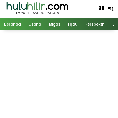
Langsung
ke
konten
Beranda
Usaha
Migas
Hijau
Perspektif
Ed