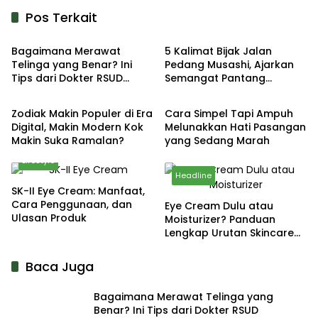
Pos Terkait
Lifestyle
Lifestyle
Bagaimana Merawat
5 Kalimat Bijak Jalan
Telinga yang Benar? Ini
Pedang Musashi, Ajarkan
Tips dari Dokter RSUD
Semangat Pantang
Lifestyle
Lifestyle
Sosodoro Djatikoesomo
Menyerah
Bojonegoro
Zodiak Makin Populer di Era
Cara Simpel Tapi Ampuh
Digital, Makin Modern Kok
Melunakkan Hati Pasangan
Makin Suka Ramalan?
yang Sedang Marah
Lifestyle
Headline
SK-II Eye Cream: Manfaat,
Cara Penggunaan, dan
Eye Cream Dulu atau
Ulasan Produk
Moisturizer? Panduan
Lengkap Urutan Skincare
yang Tepat
Baca Juga
Bagaimana Merawat Telinga yang
Benar? Ini Tips dari Dokter RSUD