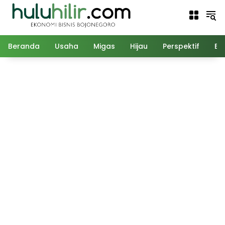
Langsung
ke
konten
Beranda
Usaha
Migas
Hijau
Perspektif
Ed