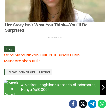
Tag:
Cara Memutihkan Kulit
Kulit Susah Putih
Mencerahkan Kulit
Editor: Indika Fahrul Hikami
4 Masker Penghilang Komedo di Indomaret,
Hanya Rp10.000!