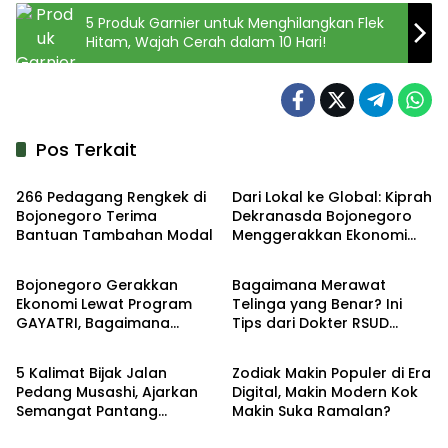
5 Produk Garnier untuk Menghilangkan Flek
Hitam, Wajah Cerah dalam 10 Hari!
Pos Terkait
Headline
Headline
266 Pedagang Rengkek di
Dari Lokal ke Global: Kiprah
Bojonegoro Terima
Dekranasda Bojonegoro
Bantuan Tambahan Modal
Menggerakkan Ekonomi
Headline
Lifestyle
Daerah
Bojonegoro Gerakkan
Bagaimana Merawat
Ekonomi Lewat Program
Telinga yang Benar? Ini
GAYATRI, Bagaimana
Tips dari Dokter RSUD
Lifestyle
Lifestyle
Hasilnya?
Sosodoro Djatikoesomo
Bojonegoro
5 Kalimat Bijak Jalan
Zodiak Makin Populer di Era
Pedang Musashi, Ajarkan
Digital, Makin Modern Kok
Semangat Pantang
Makin Suka Ramalan?
Menyerah