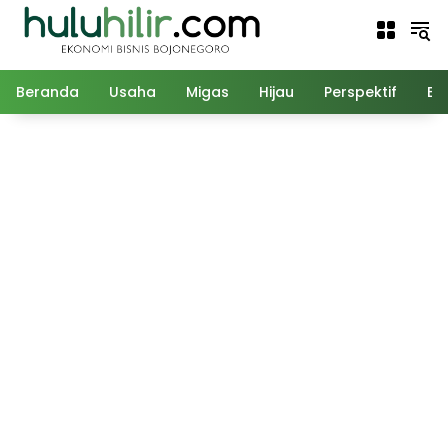
Langsung
ke
konten
Beranda
Usaha
Migas
Hijau
Perspektif
Ed