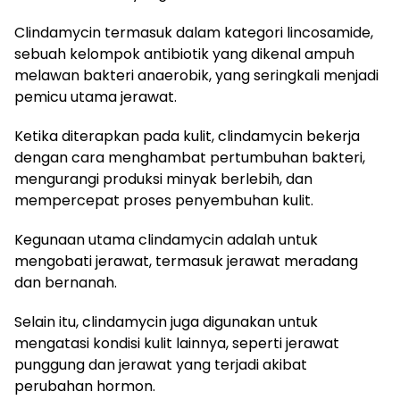
Clindamycin termasuk dalam kategori lincosamide,
sebuah kelompok antibiotik yang dikenal ampuh
melawan bakteri anaerobik, yang seringkali menjadi
pemicu utama jerawat.
Ketika diterapkan pada kulit, clindamycin bekerja
dengan cara menghambat pertumbuhan bakteri,
mengurangi produksi minyak berlebih, dan
mempercepat proses penyembuhan kulit.
Kegunaan utama clindamycin adalah untuk
mengobati jerawat, termasuk jerawat meradang
dan bernanah.
Selain itu, clindamycin juga digunakan untuk
mengatasi kondisi kulit lainnya, seperti jerawat
punggung dan jerawat yang terjadi akibat
perubahan hormon.