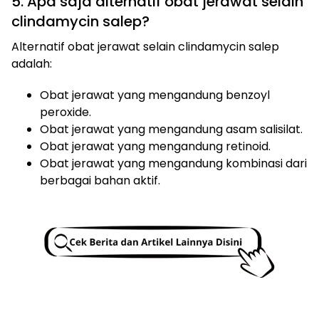
5. Apa saja alternatif obat jerawat selain
clindamycin salep?
Alternatif obat jerawat selain clindamycin salep
adalah:
Obat jerawat yang mengandung benzoyl
peroxide.
Obat jerawat yang mengandung asam salisilat.
Obat jerawat yang mengandung retinoid.
Obat jerawat yang mengandung kombinasi dari
berbagai bahan aktif.