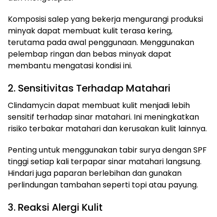
Komposisi salep yang bekerja mengurangi produksi
minyak dapat membuat kulit terasa kering,
terutama pada awal penggunaan. Menggunakan
pelembap ringan dan bebas minyak dapat
membantu mengatasi kondisi ini.
2. Sensitivitas Terhadap Matahari
Clindamycin dapat membuat kulit menjadi lebih
sensitif terhadap sinar matahari. Ini meningkatkan
risiko terbakar matahari dan kerusakan kulit lainnya.
Penting untuk menggunakan tabir surya dengan SPF
tinggi setiap kali terpapar sinar matahari langsung.
Hindari juga paparan berlebihan dan gunakan
perlindungan tambahan seperti topi atau payung.
3. Reaksi Alergi Kulit