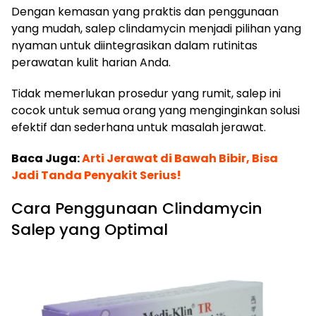
Dengan kemasan yang praktis dan penggunaan
yang mudah, salep clindamycin menjadi pilihan yang
nyaman untuk diintegrasikan dalam rutinitas
perawatan kulit harian Anda.
Tidak memerlukan prosedur yang rumit, salep ini
cocok untuk semua orang yang menginginkan solusi
efektif dan sederhana untuk masalah jerawat.
Baca Juga:
Arti Jerawat di Bawah Bibir, Bisa
Jadi Tanda Penyakit Serius!
Cara Penggunaan Clindamycin
Salep yang Optimal