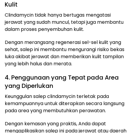
Kulit
Clindamycin tidak hanya bertugas mengatasi
jerawat yang sudah muncul, tetapi juga membantu
dalam proses penyembuhan kulit.
Dengan merangsang regenerasi sel-sel kulit yang
sehat, salep ini membantu mengurangi risiko bekas
luka akibat jerawat dan memberikan kulit tampilan
yang lebih halus dan merata.
4. Penggunaan yang Tepat pada Area
yang Diperlukan
Keunggulan salep clindamycin terletak pada
kemampuannya untuk diterapkan secara langsung
pada area yang membutuhkan perawatan.
Dengan kemasan yang praktis, Anda dapat
mengaplikasikan salep ini pada jerawat atau daerah