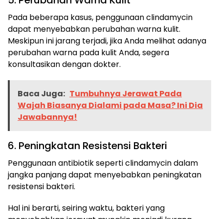
5. Perubahan Warna Kulit
Pada beberapa kasus, penggunaan clindamycin
dapat menyebabkan perubahan warna kulit.
Meskipun ini jarang terjadi, jika Anda melihat adanya
perubahan warna pada kulit Anda, segera
konsultasikan dengan dokter.
Baca Juga:
Tumbuhnya Jerawat Pada
Wajah Biasanya Dialami pada Masa? Ini Dia
Jawabannya!
6. Peningkatan Resistensi Bakteri
Penggunaan antibiotik seperti clindamycin dalam
jangka panjang dapat menyebabkan peningkatan
resistensi bakteri.
Hal ini berarti, seiring waktu, bakteri yang