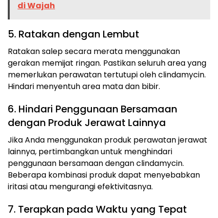
di Wajah
5. Ratakan dengan Lembut
Ratakan salep secara merata menggunakan
gerakan memijat ringan. Pastikan seluruh area yang
memerlukan perawatan tertutupi oleh clindamycin.
Hindari menyentuh area mata dan bibir.
6. Hindari Penggunaan Bersamaan
dengan Produk Jerawat Lainnya
Jika Anda menggunakan produk perawatan jerawat
lainnya, pertimbangkan untuk menghindari
penggunaan bersamaan dengan clindamycin.
Beberapa kombinasi produk dapat menyebabkan
iritasi atau mengurangi efektivitasnya.
7. Terapkan pada Waktu yang Tepat