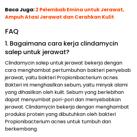
Baca Juga:
2 Pelembab Emina untuk Jerawat,
Ampuh Atasi Jerawat dan Cerahkan Kulit
FAQ
1. Bagaimana cara kerja clindamycin
salep untuk jerawat?
Clindamycin salep untuk jerawat bekerja dengan
cara menghambat pertumbuhan bakteri penyebab
jerawat, yaitu bakteri Propionibacterium acnes.
Bakteri ini menghasilkan sebum, yaitu minyak alami
yang dihasilkan oleh kulit. Sebum yang berlebihan
dapat menyumbat pori-pori dan menyebabkan
jerawat. Clindamycin bekerja dengan menghambat
produksi protein yang dibutuhkan oleh bakteri
Propionibacterium acnes untuk tumbuh dan
berkembang.