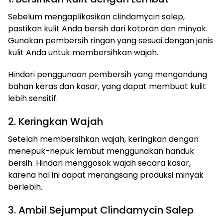
Sebelum mengaplikasikan clindamycin salep,
pastikan kulit Anda bersih dari kotoran dan minyak.
Gunakan pembersih ringan yang sesuai dengan jenis
kulit Anda untuk membersihkan wajah.
Hindari penggunaan pembersih yang mengandung
bahan keras dan kasar, yang dapat membuat kulit
lebih sensitif.
2. Keringkan Wajah
Setelah membersihkan wajah, keringkan dengan
menepuk-nepuk lembut menggunakan handuk
bersih. Hindari menggosok wajah secara kasar,
karena hal ini dapat merangsang produksi minyak
berlebih.
3. Ambil Sejumput Clindamycin Salep