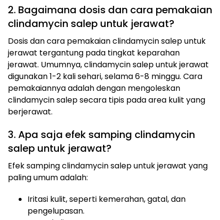
2. Bagaimana dosis dan cara pemakaian
clindamycin salep untuk jerawat?
Dosis dan cara pemakaian clindamycin salep untuk
jerawat tergantung pada tingkat keparahan
jerawat. Umumnya, clindamycin salep untuk jerawat
digunakan 1-2 kali sehari, selama 6-8 minggu. Cara
pemakaiannya adalah dengan mengoleskan
clindamycin salep secara tipis pada area kulit yang
berjerawat.
3. Apa saja efek samping clindamycin
salep untuk jerawat?
Efek samping clindamycin salep untuk jerawat yang
paling umum adalah:
Iritasi kulit, seperti kemerahan, gatal, dan
pengelupasan.