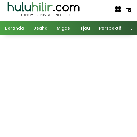
Langsung
ke
konten
Beranda
Usaha
Migas
Hijau
Perspektif
Ed