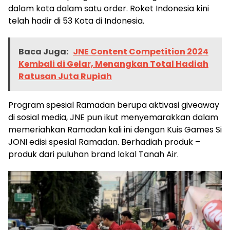
dalam kota dalam satu order. Roket Indonesia kini
telah hadir di 53 Kota di Indonesia.
Baca Juga:
JNE Content Competition 2024
Kembali di Gelar, Menangkan Total Hadiah
Ratusan Juta Rupiah
Program spesial Ramadan berupa aktivasi giveaway
di sosial media, JNE pun ikut menyemarakkan dalam
memeriahkan Ramadan kali ini dengan Kuis Games Si
JONI edisi spesial Ramadan. Berhadiah produk –
produk dari puluhan brand lokal Tanah Air.
Baca Juga:
JNE Content Competition 2024
Kembali di Gelar, Menangkan Total Hadiah
Ratusan Juta Rupiah