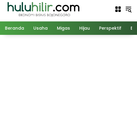
Langsung
ke
konten
Beranda
Usaha
Migas
Hijau
Perspektif
Ed