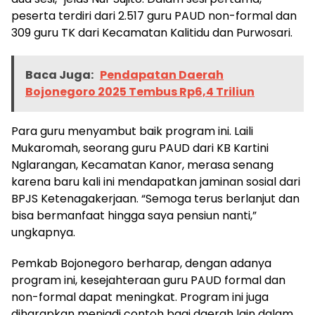
peserta terdiri dari 2.517 guru PAUD non-formal dan
309 guru TK dari Kecamatan Kalitidu dan Purwosari.
Baca Juga:
Pendapatan Daerah
Bojonegoro 2025 Tembus Rp6,4 Triliun
Para guru menyambut baik program ini. Laili
Mukaromah, seorang guru PAUD dari KB Kartini
Baca Juga:
Angin Kencang Porak Porandakan
Nglarangan, Kecamatan Kanor, merasa senang
Beberapa Rumah di Bojonegoro
karena baru kali ini mendapatkan jaminan sosial dari
BPJS Ketenagakerjaan. “Semoga terus berlanjut dan
bisa bermanfaat hingga saya pensiun nanti,”
ungkapnya.
Pemkab Bojonegoro berharap, dengan adanya
program ini, kesejahteraan guru PAUD formal dan
non-formal dapat meningkat. Program ini juga
diharapkan menjadi contoh bagi daerah lain dalam