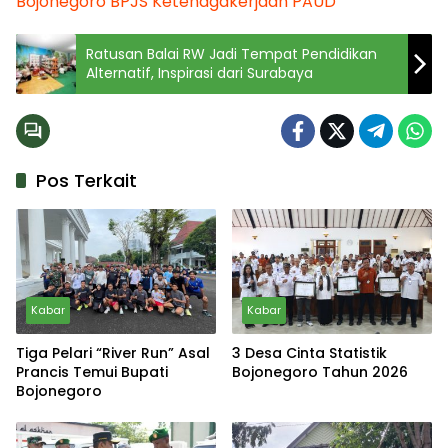
Bojonegoro
BPJS Ketenagakerjaan
PAUD
Ratusan Balai RW Jadi Tempat Pendidikan
Alternatif, Inspirasi dari Surabaya
Pos Terkait
Kabar
Kabar
Tiga Pelari “River Run” Asal
3 Desa Cinta Statistik
Prancis Temui Bupati
Bojonegoro Tahun 2026
Bojonegoro