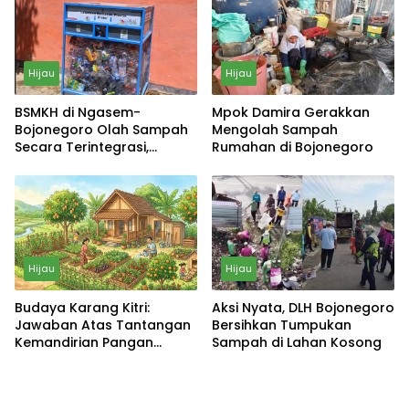
Hijau
Hijau
BSMKH di Ngasem-
Mpok Damira Gerakkan
Bojonegoro Olah Sampah
Mengolah Sampah
Secara Terintegrasi,
Rumahan di Bojonegoro
Warga Bisa Bayar Pajak
dari Sampah
Hijau
Hijau
Budaya Karang Kitri:
Aksi Nyata, DLH Bojonegoro
Jawaban Atas Tantangan
Bersihkan Tumpukan
Kemandirian Pangan
Sampah di Lahan Kosong
Keluarga