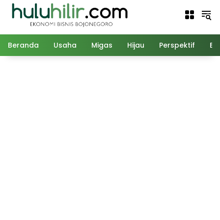
Langsung
ke
konten
Beranda
Usaha
Migas
Hijau
Perspektif
Ed