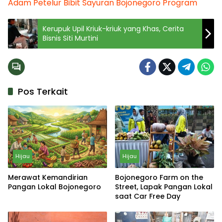
Adam Petelur
Bibit Sayuran
Bojonegoro
Program
Kerupuk Upil Kriuk-kriuk yang Khas, Cerita
Bisnis Siti Murtini
Pos Terkait
Hijau
Hijau
Merawat Kemandirian
Bojonegoro Farm on the
Pangan Lokal Bojonegoro
Street, Lapak Pangan Lokal
saat Car Free Day