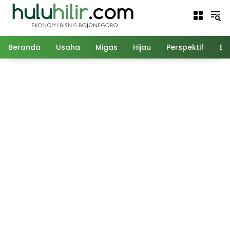
Langsung
ke
konten
Beranda
Usaha
Migas
Hijau
Perspektif
Ed