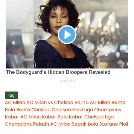
Tag:
AC Milan
AC Milan vs Chelsea
Berita AC Milan
Berita
Bola
Berita Chelsea
Chelsea
Hasil Liga Champions
Kabar AC Milan
Kabar Bola
Kabar Chelsea
Liga
Champions
Pelatih AC Milan
Sepak bola
Stefano Pioli