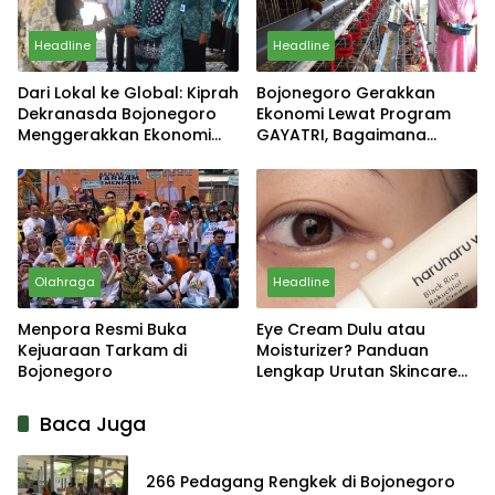
Headline
Headline
Dari Lokal ke Global: Kiprah
Bojonegoro Gerakkan
Dekranasda Bojonegoro
Ekonomi Lewat Program
Menggerakkan Ekonomi
GAYATRI, Bagaimana
Daerah
Hasilnya?
Olahraga
Headline
Menpora Resmi Buka
Eye Cream Dulu atau
Kejuaraan Tarkam di
Moisturizer? Panduan
Bojonegoro
Lengkap Urutan Skincare
yang Tepat
Baca Juga
266 Pedagang Rengkek di Bojonegoro