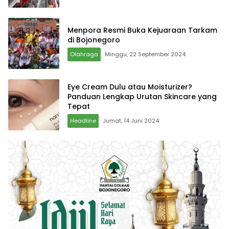
Menpora Resmi Buka Kejuaraan Tarkam
di Bojonegoro
Olahraga
Minggu, 22 September 2024
Eye Cream Dulu atau Moisturizer?
Panduan Lengkap Urutan Skincare yang
Tepat
Headline
Jumat, 14 Juni 2024