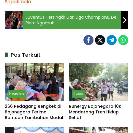
Sepak bola
Juventus Tersingkir Dari Liga Champions, Del
Piero Ngamuk
Pos Terkait
Headline
Kabar
266 Pedagang Rengkek di
Runergy Bojonegoro 10K
Bojonegoro Terima
Mendorong Tren Hidup
Bantuan Tambahan Modal
Sehat