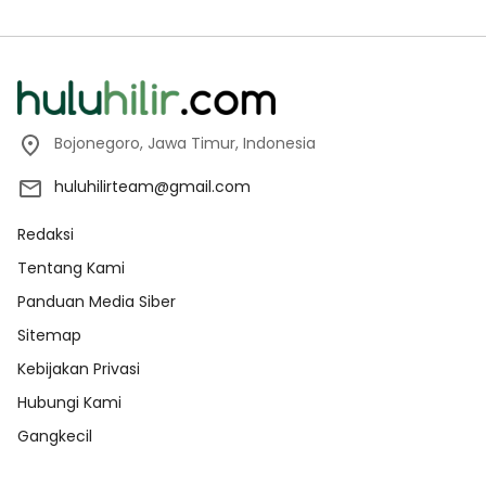
Bojonegoro, Jawa Timur, Indonesia
huluhilirteam@gmail.com
Redaksi
Tentang Kami
Panduan Media Siber
Sitemap
Kebijakan Privasi
Hubungi Kami
Gangkecil