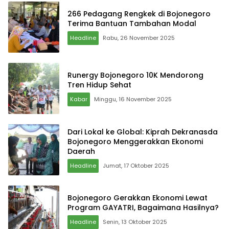
266 Pedagang Rengkek di Bojonegoro
Terima Bantuan Tambahan Modal
Headline
Rabu, 26 November 2025
Runergy Bojonegoro 10K Mendorong
Tren Hidup Sehat
Kabar
Minggu, 16 November 2025
Dari Lokal ke Global: Kiprah Dekranasda
Bojonegoro Menggerakkan Ekonomi
Daerah
Headline
Jumat, 17 Oktober 2025
Bojonegoro Gerakkan Ekonomi Lewat
Program GAYATRI, Bagaimana Hasilnya?
Headline
Senin, 13 Oktober 2025