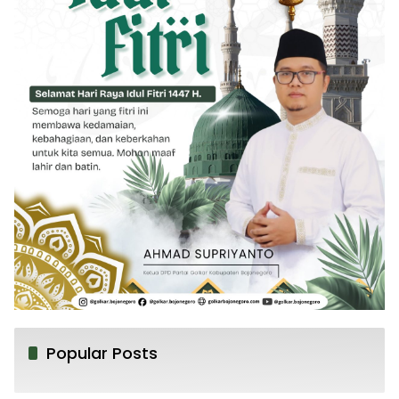
Popular Posts