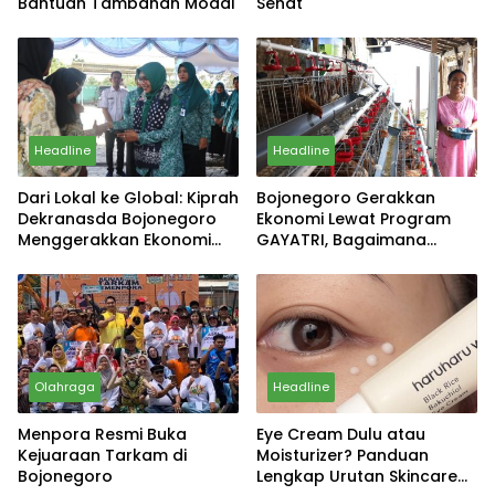
Bantuan Tambahan Modal
Sehat
Headline
Headline
Dari Lokal ke Global: Kiprah
Bojonegoro Gerakkan
Dekranasda Bojonegoro
Ekonomi Lewat Program
Menggerakkan Ekonomi
GAYATRI, Bagaimana
Daerah
Hasilnya?
Olahraga
Headline
Menpora Resmi Buka
Eye Cream Dulu atau
Kejuaraan Tarkam di
Moisturizer? Panduan
Bojonegoro
Lengkap Urutan Skincare