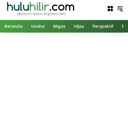
Langsung
ke
konten
Beranda
Usaha
Migas
Hijau
Perspektif
Ed