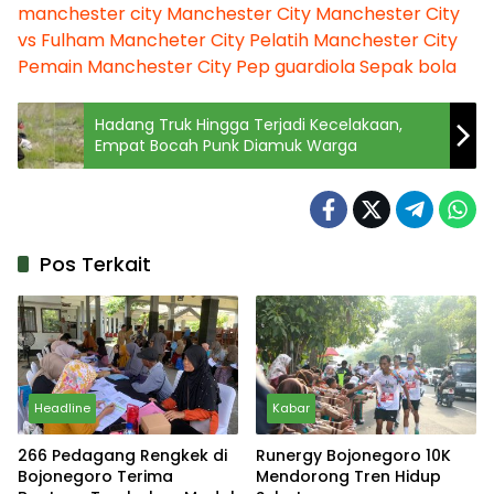
manchester city
Manchester City
Manchester City
vs Fulham
Mancheter City
Pelatih Manchester City
Pemain Manchester City
Pep guardiola
Sepak bola
Hadang Truk Hingga Terjadi Kecelakaan,
Empat Bocah Punk Diamuk Warga
Pos Terkait
Headline
Kabar
266 Pedagang Rengkek di
Runergy Bojonegoro 10K
Bojonegoro Terima
Mendorong Tren Hidup