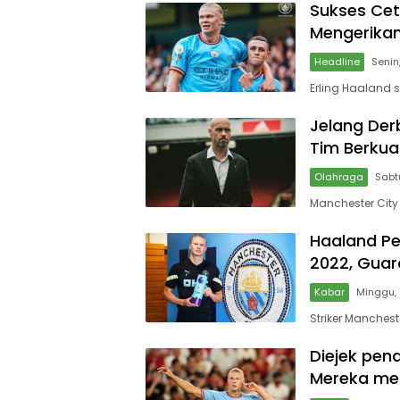
Sukses Cet
Mengerika
Headline
Senin
Erling Haaland 
Jelang Der
Tim Berkua
Olahraga
Sabt
Manchester City
Haaland Pe
2022, Guar
Kabar
Minggu,
Striker Manches
Diejek pen
Mereka men