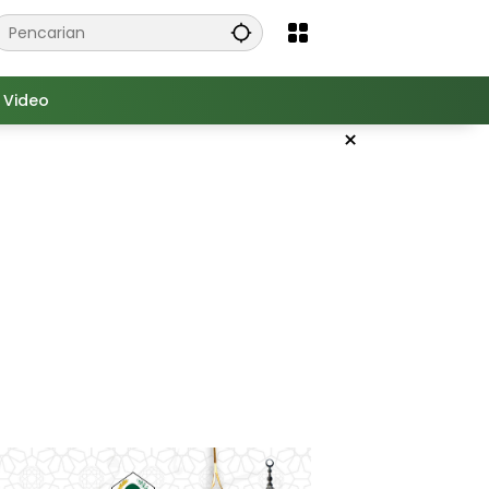
Video
×