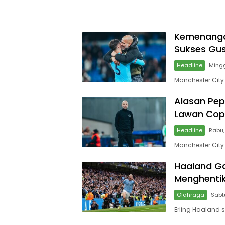
Kemenangan
Sukses Gus
Headline
Ming
Manchester City
Alasan Pep
Lawan Co
Headline
Rabu,
Manchester City
Haaland Gac
Menghenti
Olahraga
Sabt
Erling Haaland