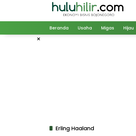
Langsung
ke
konten
Beranda
Usaha
Migas
Hijau
×
Erling Haaland