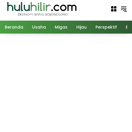
Langsung
ke
konten
Beranda
Usaha
Migas
Hijau
Perspektif
Ed