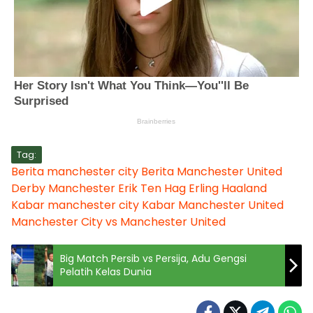
Tag:
Berita manchester city
Berita Manchester United
Derby Manchester
Erik Ten Hag
Erling Haaland
Kabar manchester city
Kabar Manchester United
Manchester City vs Manchester United
Big Match Persib vs Persija, Adu Gengsi
Pelatih Kelas Dunia