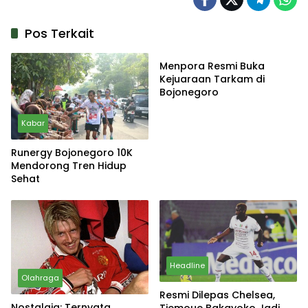
Pos Terkait
Olahraga
Menpora Resmi Buka
Kejuaraan Tarkam di
Bojonegoro
Kabar
Runergy Bojonegoro 10K
Mendorong Tren Hidup
Sehat
Headline
Olahraga
Resmi Dilepas Chelsea,
Nostalgia: Ternyata
Tiemoue Bakayoko Jadi