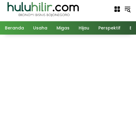
Langsung
ke
konten
Beranda
Usaha
Migas
Hijau
Perspektif
Ed