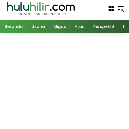
Langsung
ke
konten
Beranda
Usaha
Migas
Hijau
Perspektif
Ed