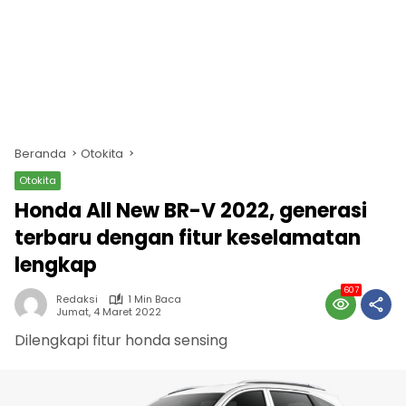
Beranda
Otokita
Otokita
Honda All New BR-V 2022, generasi
terbaru dengan fitur keselamatan
lengkap
607
Redaksi
1 Min Baca
Jumat, 4 Maret 2022
Dilengkapi fitur honda sensing