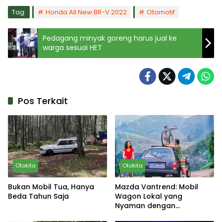
Tag:
Honda All New BR-V 2022
Otomotif
Pedagang minyak goreng harus jual ke
warga sesuai HET
Pos Terkait
Otokita
Otokita
Bukan Mobil Tua, Hanya
Mazda Vantrend: Mobil
Beda Tahun Saja
Wagon Lokal yang
Nyaman dengan
Spesifikasi Unggul