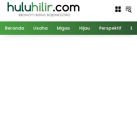
Langsung
ke
konten
Beranda
Usaha
Migas
Hijau
Perspektif
Ed