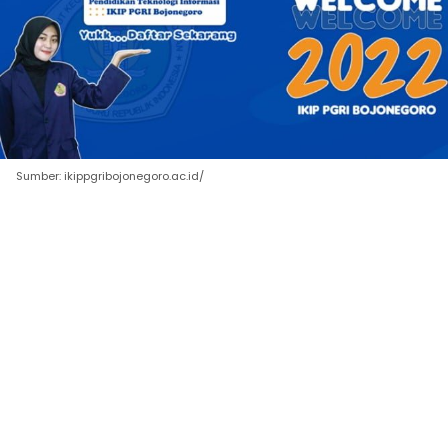
Sumber: ikippgribojonegoro.ac.id/