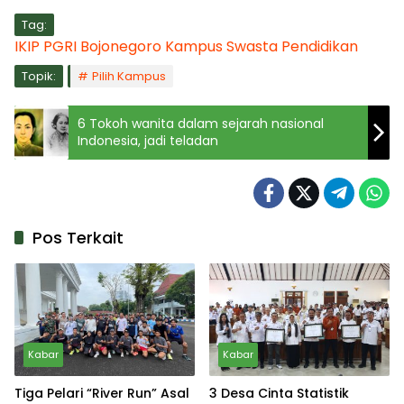
Tag:
IKIP PGRI Bojonegoro
Kampus Swasta
Pendidikan
Topik:
Pilih Kampus
6 Tokoh wanita dalam sejarah nasional
Indonesia, jadi teladan
Pos Terkait
Kabar
Kabar
Tiga Pelari “River Run” Asal
3 Desa Cinta Statistik