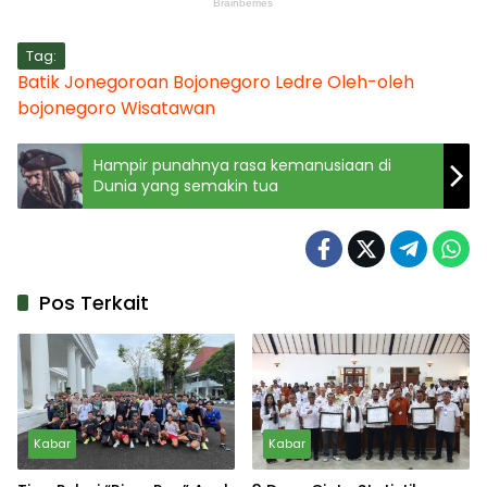
Tag:
Batik Jonegoroan
Bojonegoro
Ledre
Oleh-oleh
bojonegoro
Wisatawan
Hampir punahnya rasa kemanusiaan di
Dunia yang semakin tua
Pos Terkait
Kabar
Kabar