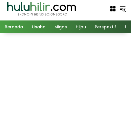
Langsung
ke
konten
Beranda
Usaha
Migas
Hijau
Perspektif
Ed