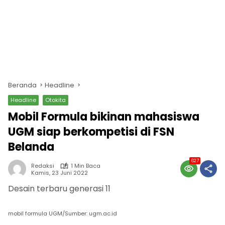
Beranda
Headline
Headline
Otokita
Mobil Formula bikinan mahasiswa
UGM siap berkompetisi di FSN
Belanda
627
Redaksi
1 Min Baca
Kamis, 23 Juni 2022
Desain terbaru generasi 11
mobil formula UGM/Sumber: ugm.ac.id