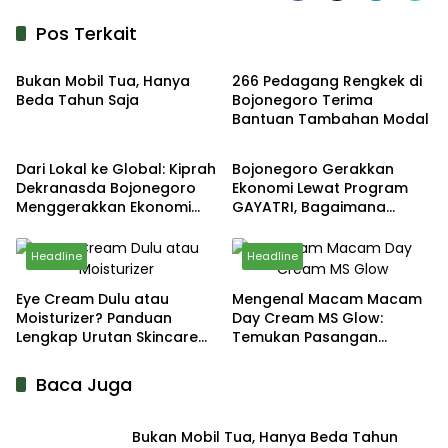
Pos Terkait
Otokita
Headline
Bukan Mobil Tua, Hanya
266 Pedagang Rengkek di
Beda Tahun Saja
Bojonegoro Terima
Bantuan Tambahan Modal
Headline
Headline
Dari Lokal ke Global: Kiprah
Bojonegoro Gerakkan
Dekranasda Bojonegoro
Ekonomi Lewat Program
Menggerakkan Ekonomi
GAYATRI, Bagaimana
Daerah
Hasilnya?
Headline
Headline
Eye Cream Dulu atau
Mengenal Macam Macam
Moisturizer? Panduan
Day Cream MS Glow:
Lengkap Urutan Skincare
Temukan Pasangan
yang Tepat
Sempurna untuk Wajahmu!
Baca Juga
Bukan Mobil Tua, Hanya Beda Tahun