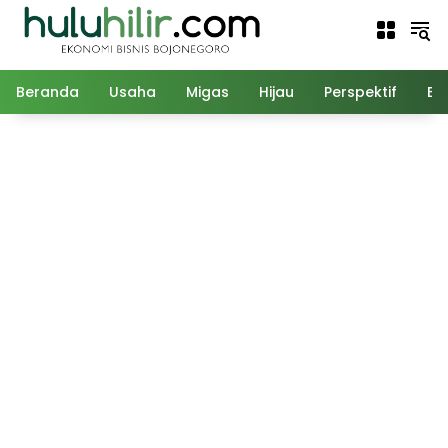
Langsung
ke
konten
Beranda
Usaha
Migas
Hijau
Perspektif
Ed