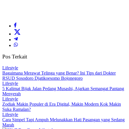
Pos Terkait
Lifestyle
Bagaimana Merawat Telinga yang Benar? Ini Tips dari Dokter
RSUD Sosodoro Djatikoesomo Bojonegoro
Lifestyle
5 Kalimat Bijak Jalan Pedang Musashi, Ajarkan Semangat Pantang
Menyerah
Lifestyle
Zodiak Makin Populer di Era Digital, Makin Modern Kok Makin
Suka Ramalan?
Lifestyle
Cara Simpel Tapi Ampuh Melunakkan Hati Pasangan yang Sedang
Marah