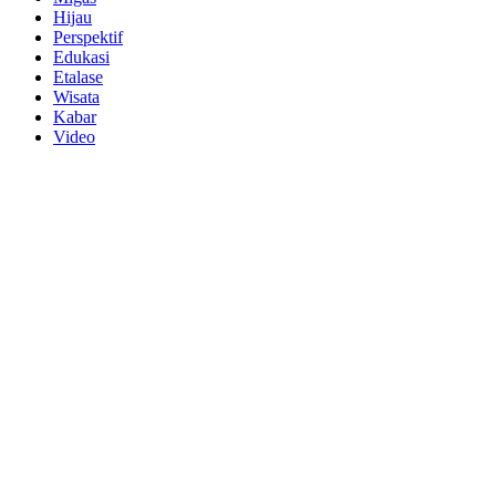
Hijau
Perspektif
Edukasi
Etalase
Wisata
Kabar
Video