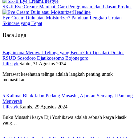
Lifestyle
SK-II Eye Cream: Manfaat, Cara Penggunaan, dan Ulasan Produk
Headline
Eye Cream Dulu atau Moisturizer? Panduan Lengkap Urutan
Skincare yang Tepat
Baca Juga
Bagaimana Merawat Telinga yang Benar? Ini Tips dari Dokter
RSUD Sosodoro Djatikoesomo Bojonegoro
Lifestyle
Sabtu, 31 Agustus 2024
Merawat kesehatan telinga adalah langkah penting untuk
memastikan…
5 Kalimat Bijak Jalan Pedang Musashi, Ajarkan Semangat Pantang
Menyerah
Lifestyle
Kamis, 29 Agustus 2024
Buku Musashi karya Eiji Yoshikawa adalah sebuah karya klasik
yang…