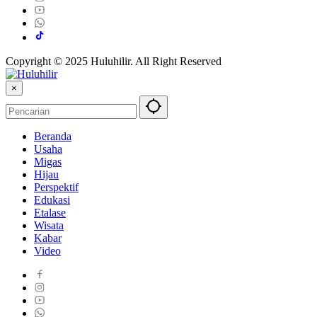
Copyright © 2025 Huluhilir. All Right Reserved
×
Beranda
Usaha
Migas
Hijau
Perspektif
Edukasi
Etalase
Wisata
Kabar
Video