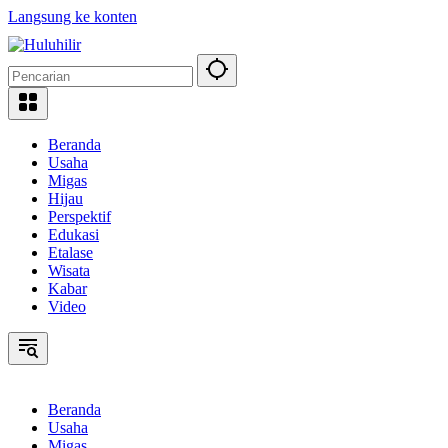
Langsung ke konten
Beranda
Usaha
Migas
Hijau
Perspektif
Edukasi
Etalase
Wisata
Kabar
Video
Beranda
Usaha
Migas