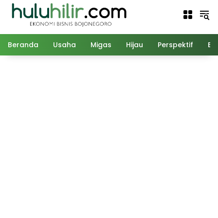
Langsung
ke
konten
Beranda
Usaha
Migas
Hijau
Perspektif
Ed