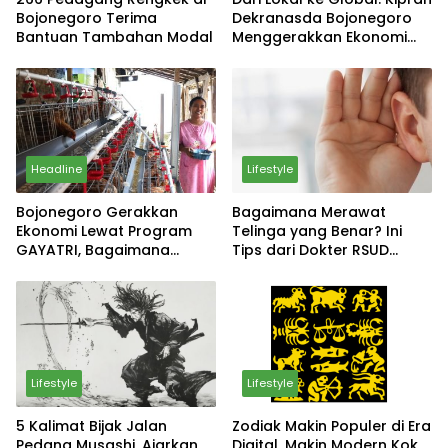
Bojonegoro Terima
Dekranasda Bojonegoro
Bantuan Tambahan Modal
Menggerakkan Ekonomi
Daerah
Headline
Lifestyle
Bojonegoro Gerakkan
Bagaimana Merawat
Ekonomi Lewat Program
Telinga yang Benar? Ini
GAYATRI, Bagaimana
Tips dari Dokter RSUD
Hasilnya?
Sosodoro Djatikoesomo
Bojonegoro
Lifestyle
Lifestyle
5 Kalimat Bijak Jalan
Zodiak Makin Populer di Era
Pedang Musashi, Ajarkan
Digital, Makin Modern Kok