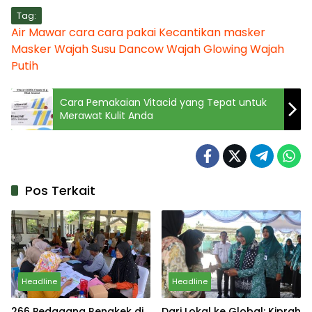
Tag:
Air Mawar
cara
cara pakai
Kecantikan
masker
Masker Wajah
Susu Dancow
Wajah Glowing
Wajah
Putih
Cara Pemakaian Vitacid yang Tepat untuk
Merawat Kulit Anda
Pos Terkait
Headline
Headline
266 Pedagang Rengkek di
Dari Lokal ke Global: Kiprah