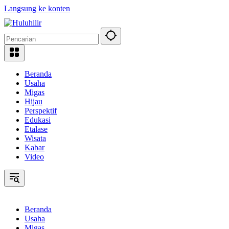
Langsung ke konten
Beranda
Usaha
Migas
Hijau
Perspektif
Edukasi
Etalase
Wisata
Kabar
Video
Beranda
Usaha
Migas