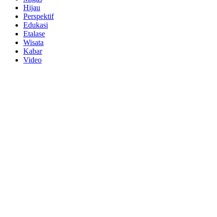
Hijau
Perspektif
Edukasi
Etalase
Wisata
Kabar
Video