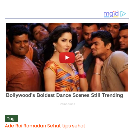
Tag:
Ade Rai
Ramadan
Sehat
tips sehat