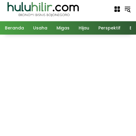
Langsung
ke
konten
Beranda
Usaha
Migas
Hijau
Perspektif
Ed